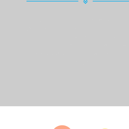
通过二维码、条形码、数字、RFID等多种形式进
据不同的应用环境，选择不同的赋码形式，3044
加密系统升级而来，安全绝对保证。消费者购买
通过手机扫码、
公众号、400电话、专用设备
的打消消费者顾虑。通过防窜货管理系统，加大
的防伪运营系统，为品牌形象和产品运营做坚实保