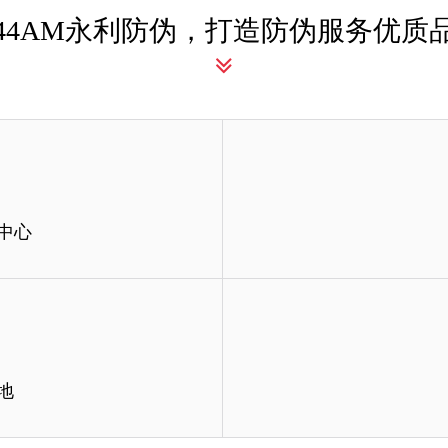
044AM永利防伪，打造防伪服务优质
中心
中心
地
标准，极具权威性，若出现仿造假冒
我们公司能够根据客户需求，个性