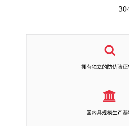
3
拥有独立的防伪验证
拥有独立的防伪验证
国内具规模生产基
我们公司拥有独立的防伪验证中心，安全和稳定性均达到国家
品必将承担法律责任。