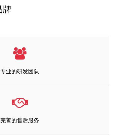
品牌
专业的研发团队
专业的研发团队
完善的售后服务
化开发满足客户各种功能需求的二维码，将防伪、溯源、防窜
货、积分等功能于一体。