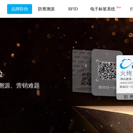
New
品牌防伪
防窜溯源
RFID
电子标签系统
验
溯源、营销难题