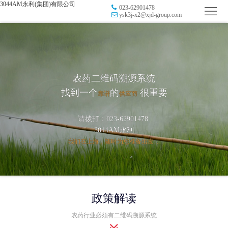
3044AM永利(集团)有限公司
023-62901478
首
ysk3j-x2@xjd-group.com
页
品
牌
防
农药二维码溯源系统
防
窜
RFID
找到一个
的
很重要
靠谱
供应商
伪
溯
电
请拨打：023-62901478
源
子
数
3044AM永利
我们在上海，随时为您准备出发 ...
标
字
智
签
营
慧
行
政策解读
系
销
智
业
关
农药行业必须有二维码溯源系统
统
能
应
于
新