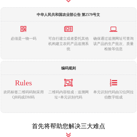
New
用
我
闻
日
中华人民共和国农业部公告 第2579号文
们
资
文
讯
版
必须是一物一码
可自行建立或者委托其他
确保通过追溯网址可查询
机构建立农药产品追溯系
该产品的生产批次、质量
统
检验等信息
编码规则
Rules
农药标签二维码码制采用
二维码内容组成：追溯网
单元识别代码由32位阿拉
QR码或DM码
址+单元识别代码
伯数字组成
首先将帮助您解决三大难点