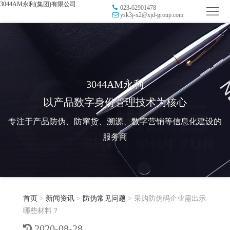
3044AM永利(集团)有限公司
023-62901478
首
ysk3j-x2@xjd-group.com
页
品
牌
防
防
窜
RFID
3044AM永利
以产品数字身份管理技术为核心
伪
溯
电
专注于产品防伪、防窜货、溯源、数字营销等信息化建设的
源
子
数
服务商
标
字
智
签
营
慧
行
系
首页
>
新闻资讯
>
防伪常见问题
>
采购防伪码企业需出示
销
智
业
关
哪些材料？
统
能
应
于
新
2020-08-28