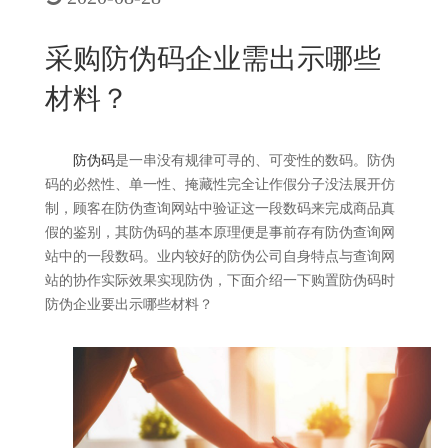
New
用
我
闻
日
采购防伪码企业需出示哪些
们
资
文
材料？
讯
版
防伪码
是一串没有规律可寻的、可变性的数码。防伪
码的必然性、单一性、掩藏性完全让作假分子没法展开仿
制，顾客在防伪查询网站中验证这一段数码来完成商品真
假的鉴别，其防伪码的基本原理便是事前存有防伪查询网
站中的一段数码。业内较好的防伪公司自身特点与查询网
站的协作实际效果实现防伪，下面介绍一下购置防伪码时
防伪企业要出示哪些材料？