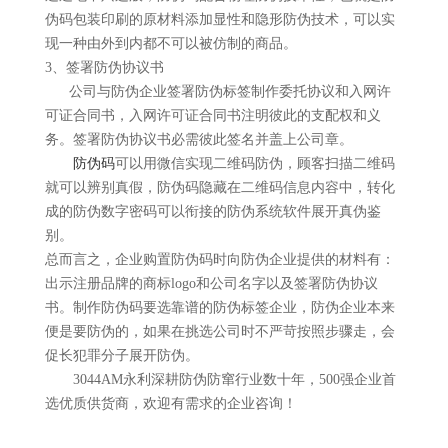
伪码包装印刷的原材料添加显性和隐形防伪技术，可以实
现一种由外到内都不可以被仿制的商品。
3、签署防伪协议书
公司与防伪企业签署防伪标签制作委托协议和入网许
可证合同书，入网许可证合同书注明彼此的支配权和义
务。签署防伪协议书必需彼此签名并盖上公司章。
防伪码
可以用微信实现二维码防伪，顾客扫描二维码
就可以辨别真假，防伪码隐藏在二维码信息内容中，转化
成的防伪数字密码可以衔接的防伪系统软件展开真伪鉴
别。
总而言之，企业购置防伪码时向防伪企业提供的材料有：
出示注册品牌的商标logo和公司名字以及签署防伪协议
书。制作防伪码要选靠谱的防伪标签企业，防伪企业本来
便是要防伪的，如果在挑选公司时不严苛按照步骤走，会
促长犯罪分子展开防伪。
3044AM永利深耕防伪防窜行业数十年，500强企业首
选优质供货商，欢迎有需求的企业咨询！