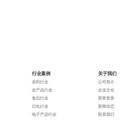
查看详情
查看详情
联系电话：023-62901478
邮 箱：ysk3j-x2@xjd-group.com
官方网站：xjd-group.com
行业案例
关于我们
服装行业
农药行业
农药行业
公司简介
农产品行业
企业文化
食品行业
荣誉资质
日化行业
新闻动态
电子产品行业
联系我们