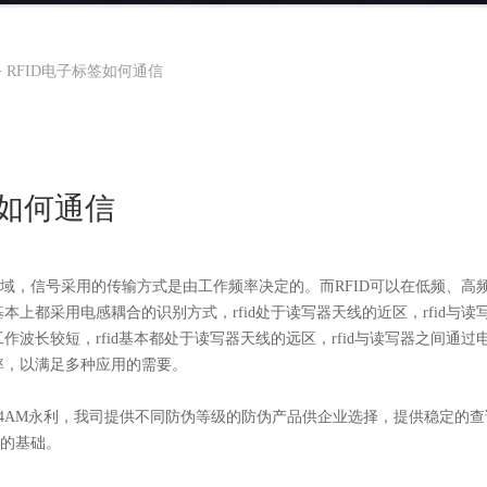
>
RFID电子标签如何通信
签如何通信
，信号采用的传输方式是由工作频率决定的。而RFID可以在低频、高
基本上都采用电感耦合的识别方式，rfid处于读写器天线的近区，rfid与
工作波长较短，rfid基本都处于读写器天线的远区，rfid与读写器之间通
频率，以满足多种应用的需要。
044AM永利，我司提供不同防伪等级的防伪产品供企业选择，提供稳定的
的基础。