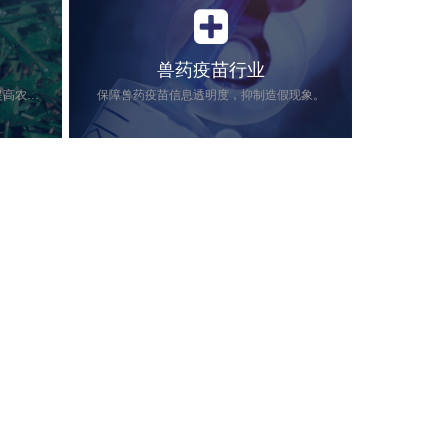
兽药疫苗行业
实现农药信息互联互通、追根溯源、提高农药管理的安全。
保障兽药疫苗信息透明度，抑制造假现象。
溯源、提高
近年来，由畜禽(如牛、猪、鸡)等动物引
发的食源性公共卫生危机在全球范围内频
繁发生，对人类健康和公共安全造成严重
威胁。而兽药是动物养殖的必需品，直接
关系到动物产品的质量安全。
路南五街72号2栋108室