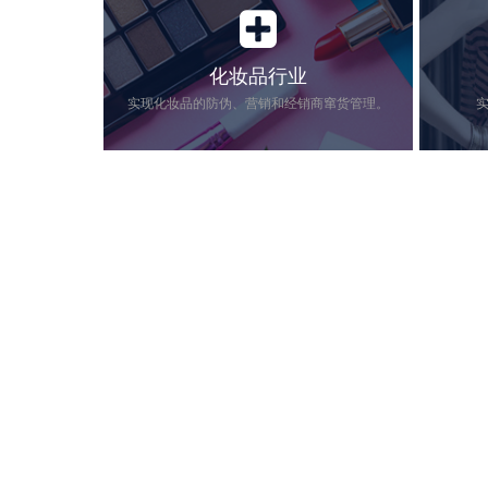
化妆品行业
实现化妆品的防伪、营销和经销商窜货管理。
近年来，美妆行业保持着蓬勃稳定的增
服装行业
长，相关数据显示：从2007年的1400亿元
售，冲击
到2017年近的4000亿元，我国化妆品的市
益。服装
场规模增长了138%。然而，在繁荣的背
服装赋予
后以及行业暴利的驱使下…
识，可以有