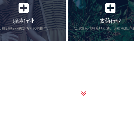
服装行业
农药行业
实现服装行业的防伪和营销推广。
竞争日益激烈，假冒产品低价销
实现农药信息互联互通、追根
联系我们
正牌产品销量，侵蚀企业利润收
农药管理的安全。
行业产品追溯解决方案给每一件
了难以伪造的唯一的电子标签标
效地避免假冒的行为…
3044AM永利
地 址：广东省东莞市桥头镇桥头桥东