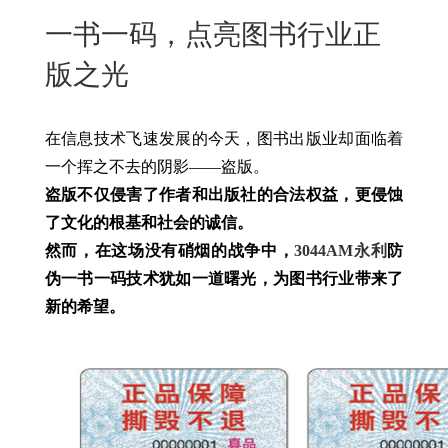
New
一书一码，点亮图书行业正
用
我
闻
日
版之光
们
资
文
讯
版
在信息技术飞速发展的今天，图书出版业却面临着
一个挥之不去的阴影——盗版。
盗版不仅侵害了作者和出版社的合法权益，更侵蚀
了文化的根基和社会的诚信。
然而，在这场没有硝烟的战争中，
3044AM永利
防
伪一书一码技术犹如一道曙光，为图书行业带来了
新的希望。