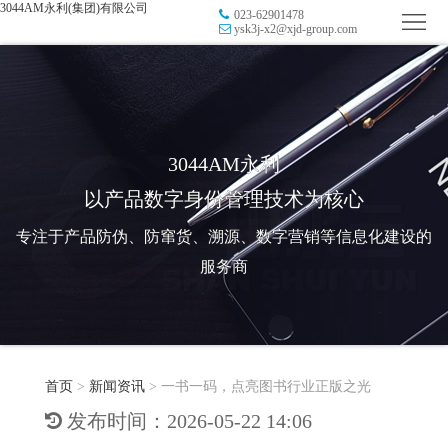
3044AM永利(集团)有限公司
023-62901478
首
ysk3j-x2@xjd-group.com
页
品
牌
防
防
窜
RFID
3044AM永利
以产品数字身份管理技术为核心
伪
溯
电
专注于产品防伪、防窜货、溯源、数字营销等信息化建设的
源
子
数
服务商
标
字
智
签
营
慧
行
系
首页
>
新闻资讯
>
一书一码，点亮图书行业正版之光
销
智
业
关
发布时间：2026-05-22 14:06
统
能
应
于
新