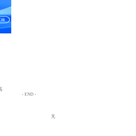
高
- END -
无