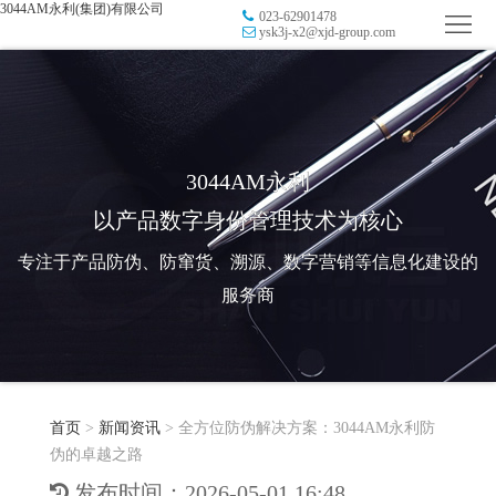
3044AM永利(集团)有限公司
023-62901478
首
ysk3j-x2@xjd-group.com
页
品
牌
防
防
窜
RFID
3044AM永利
以产品数字身份管理技术为核心
伪
溯
电
专注于产品防伪、防窜货、溯源、数字营销等信息化建设的
源
子
数
服务商
标
字
智
签
营
慧
行
系
首页
>
新闻资讯
>
全方位防伪解决方案：3044AM永利防
销
智
业
关
伪的卓越之路
统
能
应
于
新
发布时间：2026-05-01 16:48