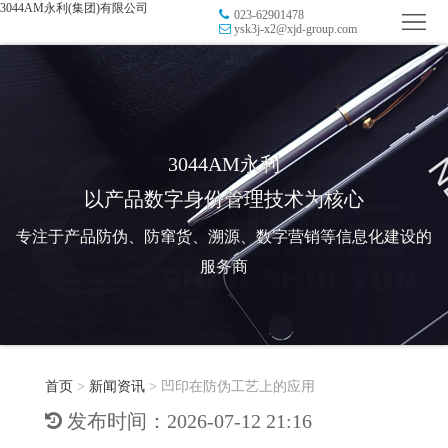
3044AM永利(集团)有限公司
023-62901478
首
ysk3j-x2@xjd-group.com
页
品
牌
防
防
窜
RFID
3044AM永利
以产品数字身份管理技术为核心
伪
溯
电
专注于产品防伪、防窜货、溯源、数字营销等信息化建设的
源
子
数
服务商
标
字
智
签
营
慧
行
系
首页
>
新闻资讯
>
凹印在防伪工艺上的应用
销
智
业
关
发布时间：2026-07-12 21:16
统
能
应
于
新