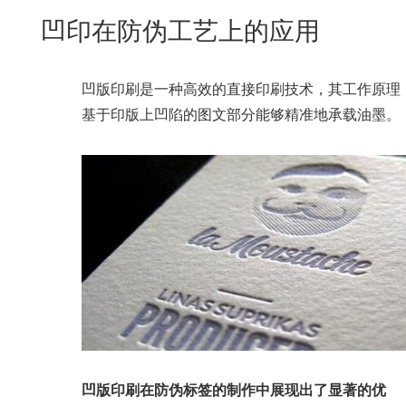
New
凹印在防伪工艺上的应用
用
我
闻
日
们
资
文
凹版印刷是一种高效的直接印刷技术，其工作原理
讯
版
基于印版上凹陷的图文部分能够精准地承载油墨。
凹版印刷在防伪标签的制作中展现出了显著的优