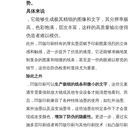
势。
具体来说
，它能够生成极其精细的图像和文字，其分辨率极
高，色彩饱满，层次丰富，这样的高质量输出使得
伪造者难以模仿。
此外，凹版印刷特有的厚实墨层赋予印刷图案强烈的立体
感和触感，进一步提升了仿造的难度。它还能够准确地复
制复杂的图案和细微的线条，甚至是一些肉眼难以察觉的
细节，这些在防伪检查时显得尤为重要。
除此之外
，凹版印刷可以
生产极细的线条和微小的文字
，这些元素
通常需要借助放大镜或其他专业设备才能清楚地看到。而
且，凹版印刷兼容了各种特殊油墨的使用，如红外油墨、
紫外油墨以及温变油墨等，这些油墨在特定条件下才会显
现或改变颜色，
增加了防伪的隐蔽性。
更进一步，通过实
施多层印刷或者将凹版印刷与其他印刷技术（如凸版印刷