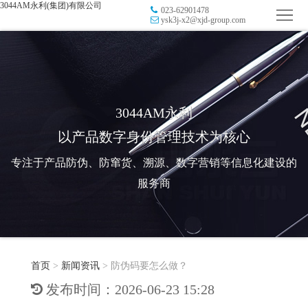
3044AM永利(集团)有限公司
023-62901478
首
ysk3j-x2@xjd-group.com
页
品
牌
防
防
窜
RFID
3044AM永利
以产品数字身份管理技术为核心
伪
溯
电
专注于产品防伪、防窜货、溯源、数字营销等信息化建设的
源
子
数
服务商
标
字
智
签
营
慧
行
系
首页
>
新闻资讯
>
防伪码要怎么做？
销
智
业
关
发布时间：2026-06-23 15:28
统
能
应
于
新