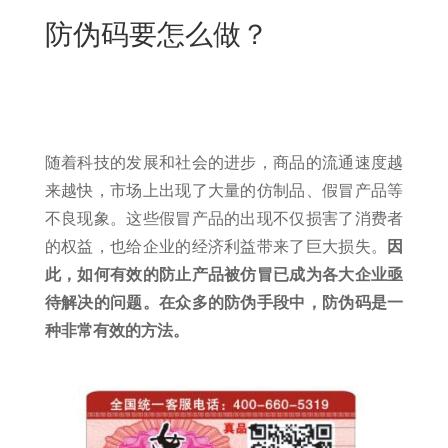
New
防伪码要怎么做？
用
我
闻
日
们
资
文
讯
版
随着科技的发展和社会的进步，商品的流通速度越
来越快，市场上出现了大量的仿制品、假冒产品等
不良现象。这些假冒产品的出现不仅损害了消费者
的权益，也给企业的经济利益带来了巨大损失。
因
此，如何有效的防止产品被仿冒已成为各大企业亟
待解决的问题。在众多的防伪手段中，防伪码是一
种非常有效的方法。