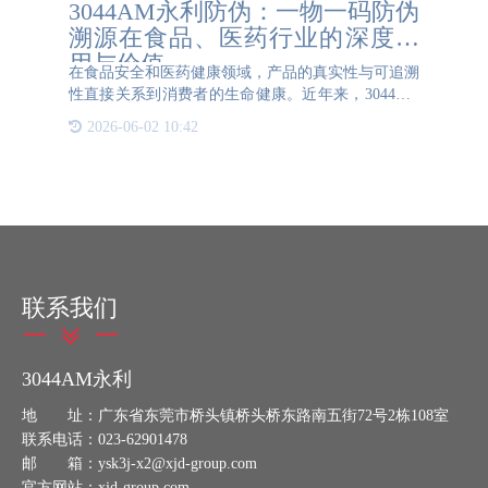
3044AM永利防伪：一物一码防伪
溯源在食品、医药行业的深度应
用与价值
在食品安全和医药健康领域，产品的真实性与可追溯
性直接关系到消费者的生命健康。近年来，3044AM
永利防伪凭借一物一码技术，为食品、医药行业构建
2026-06-02 10:42
了高效、可靠的防伪溯源体系，不仅保障了产品质
量，更提升了企业品
联系我们
3044AM永利
地 址：广东省东莞市桥头镇桥头桥东路南五街72号2栋108室
联系电话：023-62901478
邮 箱：ysk3j-x2@xjd-group.com
官方网站：xjd-group.com