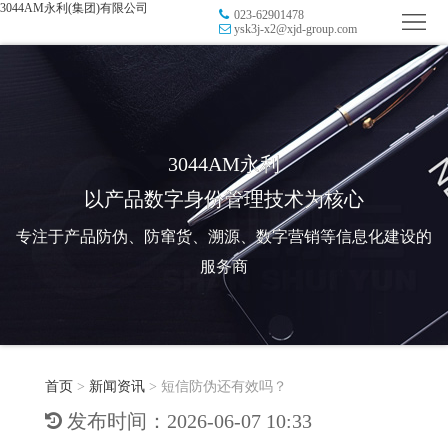
3044AM永利(集团)有限公司
023-62901478
首
ysk3j-x2@xjd-group.com
页
品
牌
防
防
窜
RFID
3044AM永利
以产品数字身份管理技术为核心
伪
溯
电
专注于产品防伪、防窜货、溯源、数字营销等信息化建设的
源
子
数
服务商
标
字
智
签
营
慧
行
系
首页
>
新闻资讯
>
短信防伪还有效吗？
销
智
业
关
发布时间：2026-06-07 10:33
统
能
应
于
新