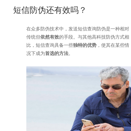
New
短信防伪还有效吗？
用
我
闻
日
们
资
文
在众多防伪技术中，发送短信查询防伪是一种相对
讯
版
传统但
依然有效
的手段。与其他高科技防伪方式相
比，短信查询具备一些
独特的优势
，使其在某些情
况下成为
首选的方法
。