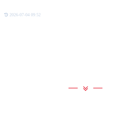
2026-07-04 09:52
联系我们
3044AM永利
地 址：广东省东莞市桥头镇桥头桥东
联系电话：023-62901478