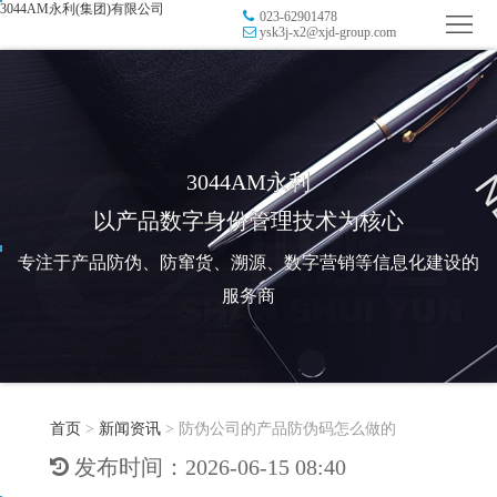
3044AM永利(集团)有限公司
023-62901478
首
ysk3j-x2@xjd-group.com
页
品
牌
防
防
窜
RFID
3044AM永利
以产品数字身份管理技术为核心
伪
溯
电
专注于产品防伪、防窜货、溯源、数字营销等信息化建设的
源
子
数
服务商
标
字
智
签
营
慧
行
系
首页
>
新闻资讯
>
防伪公司的产品防伪码怎么做的
销
智
业
关
发布时间：2026-06-15 08:40
统
能
应
于
新