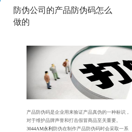
New
防伪公司的产品防伪码怎么
用
我
闻
日
做的
们
资
文
讯
版
产品防伪码是企业用来验证产品真伪的一种标识，
对于维护品牌声誉和打击假冒商品至关重要。
3044AM永利
防伪在制作产品防伪码时会采取一系