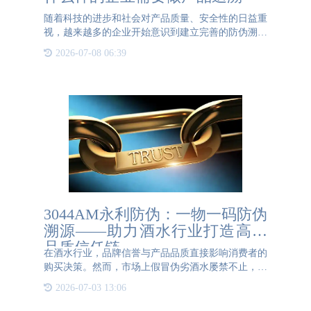
随着科技的进步和社会对产品质量、安全性的日益重
视，越来越多的企业开始意识到建立完善的防伪溯源
体系的重要性。那么，究竟哪些企业更需要进行产品
2026-07-08 06:39
追溯呢？首先，涉及食品安全的企业无疑是防伪溯源
的首要对象。食品
3044AM永利防伪：一物一码防伪
溯源——助力酒水行业打造高端
品质信任链
在酒水行业，品牌信誉与产品品质直接影响消费者的
购买决策。然而，市场上假冒伪劣酒水屡禁不止，不
仅损害企业利益，更威胁消费者健康。为应对这一挑
2026-07-03 13:06
战，3044AM永利防伪凭借先进的一物一码防伪溯源
技术，助力酒企构