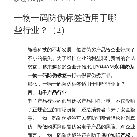
New
用
我
闻
日
一物一码防伪标签适用于哪
们
资
文
些行业？（2）
讯
版
随着科技的不断发展，假冒伪劣产品给企业带来了
不小的损失。为了维护企业的利益和消费者的合法
权益，越来越多的企业开始采用
3044AM永利
防伪
一物一码防伪标签
来打击假冒伪劣产品。
那么，一物一码防伪标签适用于哪些行业呢？
四、电子产品行业
电子产品行业的假冒伪劣产品同样严重，不仅影响
了正规企业的市场份额，还给消费者带来了安全隐
患。一物一码防伪标签可以帮助消费者轻松辨别真
伪，降低购买到假冒伪劣电子产品的风险。对企业
而言，一物一码防伪标签还有助于
保护知识产权
，