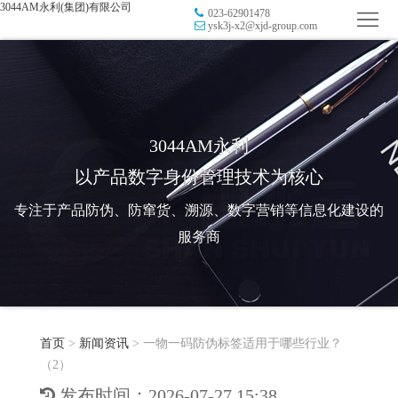
3044AM永利(集团)有限公司
023-62901478
首
ysk3j-x2@xjd-group.com
页
品
牌
防
防
窜
RFID
3044AM永利
以产品数字身份管理技术为核心
伪
溯
电
专注于产品防伪、防窜货、溯源、数字营销等信息化建设的
源
子
数
服务商
标
字
智
签
营
慧
行
系
首页
>
新闻资讯
>
一物一码防伪标签适用于哪些行业？
销
智
业
关
（2）
统
能
应
于
新
发布时间：2026-07-27 15:38