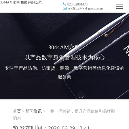
3044AM永利(集团)有限公司
023-62901478
首
ysk3j-x2@xjd-group.com
页
品
牌
防
防
窜
RFID
3044AM永利
以产品数字身份管理技术为核心
伪
溯
电
专注于产品防伪、防窜货、溯源、数字营销等信息化建设的
源
子
数
服务商
标
字
智
签
营
慧
行
系
首页
>
新闻资讯
>
一物一码营销，提升产品价值和品牌影
销
智
业
关
响力
统
能
应
于
新
发布时间：2026-06-29 12:41