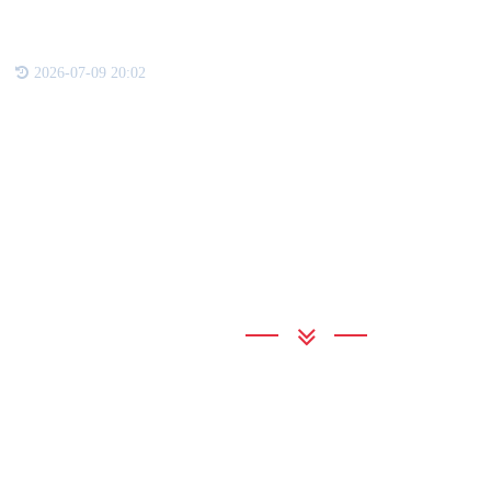
在此
2026-07-09 20:02
联系我们
3044AM永利
地 址：广东省东莞市桥头镇桥头桥东