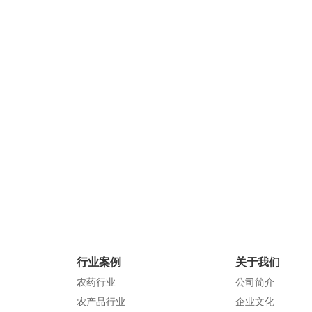
3044AM永利
地 址：广东省东莞市桥头镇桥头桥东
联系电话：023-62901478
邮 箱：ysk3j-x2@xjd-group.com
官方网站：xjd-group.com
行业案例
关于我们
农药行业
公司简介
农产品行业
企业文化