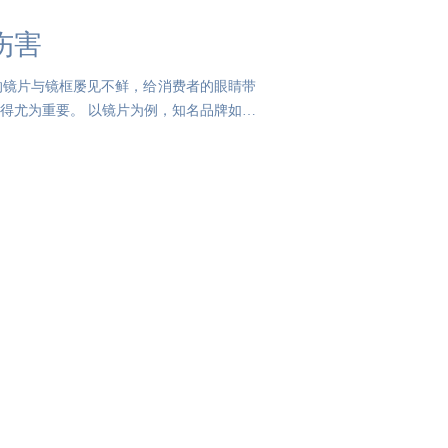
伤害
的镜片与镜框屡见不鲜，给消费者的眼睛带
得尤为重要。 以镜片为例，知名品牌如蔡