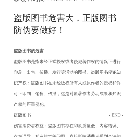
New
用
我
闻
日
盗版图书危害大，正版图书
们
资
文
防伪要做好！
讯
版
盗版图书的危害
盗版图书是指未经正式授权或者侵犯著作权的情况下进行
印刷、出售、传播、发行等活动的图书。盗版图书侵犯知
识产权：盗版图书在未经版权所有人或原作者的授权和许
可下印制、销售、传播，这是对原著作者劳动成果和知识
产权的严重侵犯。
盗版图书
- END -
伤害消费者权益：盗版图书存在印刷质量低、内容错误、
存在误导、塑造错觉等问题，直接影响消费者受到合法知