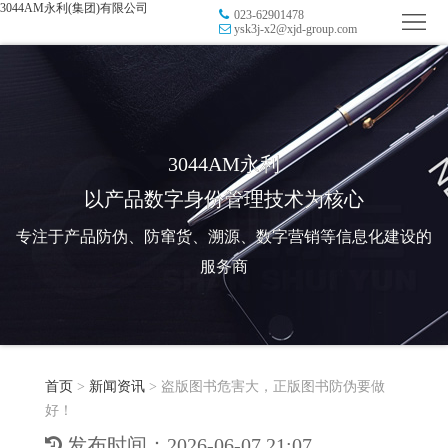
3044AM永利(集团)有限公司
023-62901478
首
ysk3j-x2@xjd-group.com
页
品
牌
防
防
窜
RFID
3044AM永利
以产品数字身份管理技术为核心
伪
溯
电
专注于产品防伪、防窜货、溯源、数字营销等信息化建设的
源
子
数
服务商
标
字
智
签
营
慧
行
系
首页
>
新闻资讯
>
盗版图书危害大，正版图书防伪要做
销
智
业
关
好！
统
能
应
于
新
发布时间：2026-06-07 21:07