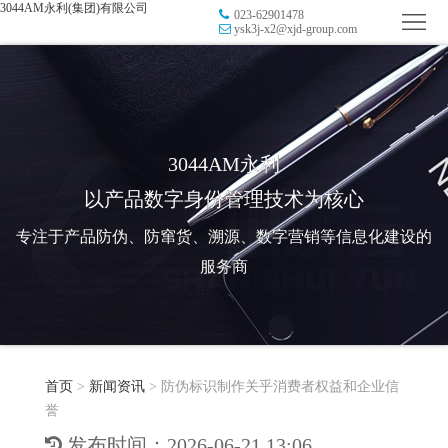
3044AM永利(集团)有限公司
023-62901478
首
ysk3j-x2@xjd-group.com
页
品
牌
防
防
窜
RFID
3044AM永利
以产品数字身份管理技术为核心
伪
溯
电
专注于产品防伪、防窜货、溯源、数字营销等信息化建设的
源
子
数
服务商
标
字
智
签
营
慧
行
系
首页
>
新闻资讯
>
防伪标识制作关乎消费者权益和企业信
销
智
业
关
誉
统
能
应
于
新
发布时间：2026-06-21 13:06