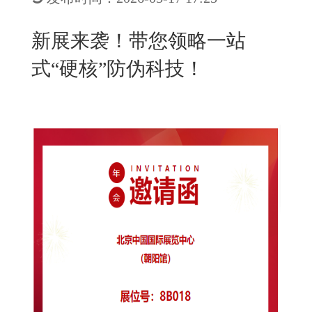
New
用
我
闻
日
新展来袭！带您领略一站
们
资
文
式“硬核”防伪科技！
讯
版