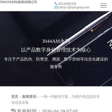
3044AM永利(集团)有限公司
023-62901478
首
ysk3j-x2@xjd-group.com
页
品
牌
防
防
窜
RFID
3044AM永利
以产品数字身份管理技术为核心
伪
溯
电
专注于产品防伪、防窜货、溯源、数字营销等信息化建设的
源
子
数
服务商
标
字
智
签
营
慧
行
系
首页
>
新闻资讯
>
一物一码解决方案，为每件商品提供专
销
智
业
关
业信息采集
统
能
应
于
新
发布时间：2026-04-29 07:05