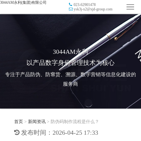
3044AM永利(集团)有限公司
023-62901478
首
ysk3j-x2@xjd-group.com
页
品
牌
防
防
窜
RFID
3044AM永利
以产品数字身份管理技术为核心
伪
溯
电
专注于产品防伪、防窜货、溯源、数字营销等信息化建设的
源
子
数
服务商
标
字
智
签
营
慧
行
系
首页
>
新闻资讯
>
防伪码制作流程是什么？
销
智
业
关
发布时间：2026-04-25 17:33
统
能
应
于
新