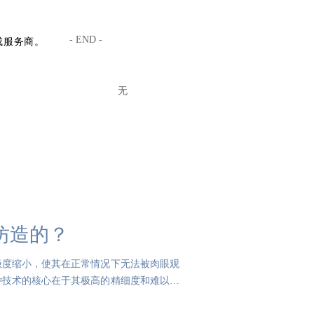
- END -
成服务商。
无
仿造的？
极度缩小，使其在正常情况下无法被肉眼观
种技术的核心在于其极高的精细度和难以复