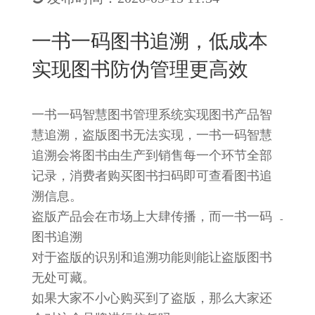
New
用
我
闻
日
一书一码图书追溯，低成本
们
资
文
实现图书防伪管理更高效
讯
版
一书一码智慧图书管理系统实现图书产品智
慧追溯，盗版图书无法实现，一书一码智慧
追溯会将图书由生产到销售每一个环节全部
记录，消费者购买图书扫码即可查看图书追
溯信息。
盗版产品会在市场上大肆传播，而一书一码
-
图书追溯
对于盗版的识别和追溯功能则能让盗版
图书
无处
可藏
。
如果大家不小心购买到了盗版，那么大家还