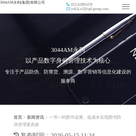
3044AM永利(集团)有限公司
023-62901478
首
ysk3j-x2@xjd-group.com
页
品
牌
防
防
窜
RFID
3044AM永利
以产品数字身份管理技术为核心
伪
溯
电
专注于产品防伪、防窜货、溯源、数字营销等信息化建设的
源
子
数
服务商
标
字
智
签
营
慧
行
系
首页
>
新闻资讯
>
一书一码图书追溯，低成本实现图书防
销
智
业
关
伪管理更高效
统
能
应
于
新
发布时间：2026-05-15 11:34