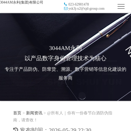
3044AM永利(集团)有限公司
023-62901478
首
ysk3j-x2@xjd-group.com
页
品
牌
防
防
窜
RFID
3044AM永利
以产品数字身份管理技术为核心
伪
溯
电
专注于产品防伪、防窜货、溯源、数字营销等信息化建设的
源
子
数
服务商
标
字
智
签
营
慧
行
系
首页
>
新闻资讯
>
@所有人｜你有一份春节白酒防伪指
销
智
业
关
南，请查收！
统
能
应
于
新
发布时间：2026-05-29 22:30