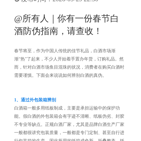
New
用
我
闻
日
@所有人｜你有一份春节白
们
资
文
酒防伪指南，请查收！
讯
版
春节将至，作为中国人传统的佳节礼品，白酒市场渐
渐“热”了起来，不少人开始着手置办年货，订购礼品。然
而，针对白酒市场鱼目混珠的状况，消费者在购买白酒时
需要谨慎。下面会来说说如何辨别白酒的真伪。
1、
通过外包装箱辨别
白酒箱一般多用纸板制成，主要是承担运输中的保护功
能。假白酒的外包装箱会有字迹不清晰、纸板伪劣、封胶
不专业等缺点。正规白酒厂家，尤其是品牌白酒生产厂家
一般都很讲究包装质量，一般都是专门定制、甚至自行进
行包装箱的生产，因此所用的纸箱成色新、折叠整齐、纸