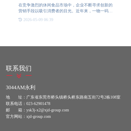
在竞争激烈的休闲食品市场中，企业不断寻求创新的
营销手段以吸引消费者的目光。近年来，一物一码技
术逐渐成为休闲食品企业优化营销活动的重要工具。
2026-05-09 06:39
那么，一物一码可以在哪些方面帮助休闲食品的企业
做营销的呢？一、
联系我们
3044AM永利
地 址：广东省东莞市桥头镇桥头桥东路南五街72号2栋108室
联系电话：023-62901478
邮 箱：ysk3j-x2@xjd-group.com
官方网站：xjd-group.com