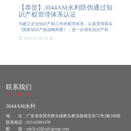
【恭贺】3044AM永利防伪通过知
识产权管理体系认证
为建立企业知识产权工作的规范体系，认真贯彻落实
《国家知识产权战略刚要》，进一步强化知识产权创
造、运用、管理和保护，增强自主创新能力，实现对
2026-04-08 10:48
知识产权的科学管理和战略运用，提高国内外市场竞
争能力，{{K}
联系我们
3044AM永利
地 址：广东省东莞市桥头镇桥头桥东路南五街72号2栋108室
联系电话：023-62901478
邮 箱：ysk3j-x2@xjd-group.com