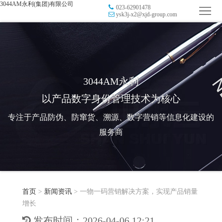
3044AM永利(集团)有限公司
023-62901478
首
ysk3j-x2@xjd-group.com
页
品
牌
防
防
窜
RFID
3044AM永利
以产品数字身份管理技术为核心
伪
溯
电
专注于产品防伪、防窜货、溯源、数字营销等信息化建设的
源
子
数
服务商
标
字
智
签
营
慧
行
系
首页
>
新闻资讯
>
一物一码营销解决方案，实现产品销量
销
智
业
关
增长
统
能
应
于
新
发布时间：2026-04-06 12:21