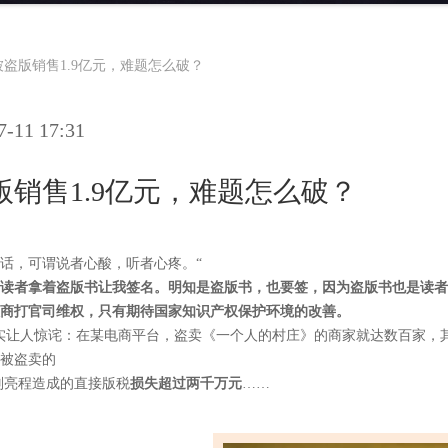
盗版销售1.9亿元，难题怎么破？
11 17:31
销售1.9亿元，难题怎么破？
话，可谓说者心酸，听者心疼。“
读者拿着盗版书让我签名。明知是盗版书，也要签，因为盗版书也是读者
商打官司维权，只有期待国家知识产权保护环境的改善。
实让人惊诧：在某电商平台，盗卖《一个人的村庄》的商家就达数百家，其
书被盗卖的
刘亮程造成的直接版税
损失超过两千万元
……