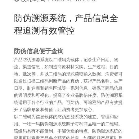
New
用
我
闻
日
防伪溯源系统，产品信息全
们
资
文
程追溯有效管控
讯
版
防伪信息便于查询
产品防伪溯源系统以二维码为载体，记录生产日期、物
流、渠道信息，如制造商原材料采购、生产过程、目的
地、批次等，并以二维码的形式读取输入数据。消费者可
以通过扫描二维码判断产品的真伪，获得产品名称、生产
日期、制造商和销售区域等一系列信息，确保了商品信息
的透明度和可视化，提高了企业品牌信任度。防伪溯源系
统适用于各个行业的产品。可防伪、可追溯的产品有效提
升了品牌形象和价值，让消费者更加放心。
以二维码为信息载体的防伪溯源系统的建立、管理和应
用。一物一码防伪溯源系统赋予每种商品唯一的二维码。
该编码具有不能复制、不能伪造的特点。防伪溯源系统的
应用可以查看产品各个环节的信息，如遇问题产品可以及