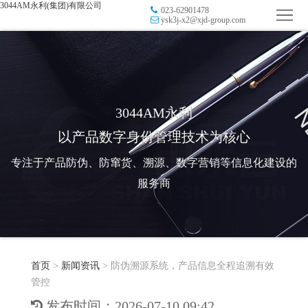
3044AM永利(集团)有限公司
023-62901478
首
ysk3j-x2@xjd-group.com
页
品
牌
防
防
窜
RFID
3044AM永利
以产品数字身份管理技术为核心
伪
溯
电
专注于产品防伪、防窜货、溯源、数字营销等信息化建设的
源
子
数
服务商
标
字
智
签
营
慧
行
系
首页
>
新闻资讯
>
防伪溯源系统，产品信息全程追溯有效
销
智
业
关
管控
统
能
应
于
新
发布时间：2026-07-10 09:42