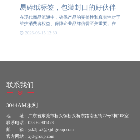
易碎纸标签，包装封口的好伙伴
在现代商品流通中，确保产品的完整性和真实性对于
维护消费者权益、保障企业品牌信誉至关重要。在这
一背景下，易碎纸标签以其独特的性能，成为了包装
2026-06-15 13:39
封口不可或缺的好伙伴，为商品的防伪、防篡改和防
拆封提供了强有力
联系我们
3044AM永利
地 址：广东省东莞市桥头镇桥头桥东路南五街72号2栋108室
联系电话：023-62901478
邮 箱：ysk3j-x2@xjd-group.com
官方网站：xjd-group.com