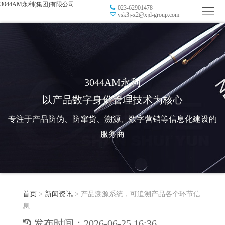
3044AM永利(集团)有限公司
023-62901478
首
ysk3j-x2@xjd-group.com
页
品
牌
防
防
窜
RFID
3044AM永利
以产品数字身份管理技术为核心
伪
溯
电
专注于产品防伪、防窜货、溯源、数字营销等信息化建设的
源
子
数
服务商
标
字
智
签
营
慧
行
系
首页
>
新闻资讯
>
产品溯源系统，可追溯产品各个环节信
销
智
业
关
息
统
能
应
于
新
发布时间：2026-06-25 16:36