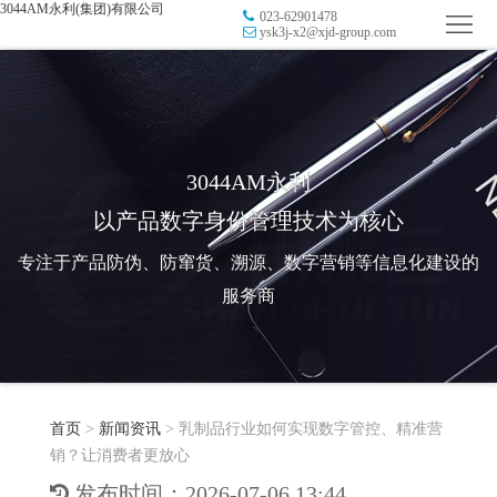
3044AM永利(集团)有限公司
023-62901478
首
ysk3j-x2@xjd-group.com
页
品
牌
防
防
窜
RFID
3044AM永利
以产品数字身份管理技术为核心
伪
溯
电
专注于产品防伪、防窜货、溯源、数字营销等信息化建设的
源
子
数
服务商
标
字
智
签
营
慧
行
系
首页
>
新闻资讯
>
乳制品行业如何实现数字管控、精准营
销
智
业
关
销？让消费者更放心
统
能
应
于
新
发布时间：2026-07-06 13:44