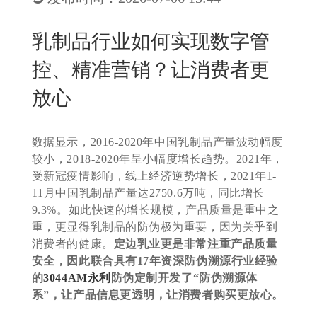
New
用
我
闻
日
乳制品行业如何实现数字管
们
资
文
控、精准营销？让消费者更
讯
版
放心
数据显示，2016-2020年中国乳制品产量波动幅度
较小，2018-2020年呈小幅度增长趋势。2021年，
受新冠疫情影响，线上经济逆势增长，2021年1-
11月中国乳制品产量达2750.6万吨，同比增长
9.3%。如此快速的增长规模，产品质量是重中之
重，更显得乳制品的防伪极为重要，因为关乎到
消费者的健康。
定边乳业更是非常注重产品质量
安全，因此联合具有17年资深防伪溯源行业经验
的
3044AM永利
防伪定制开发了“防伪溯源体
系”，让产品信息更透明，让消费者购买更放心。