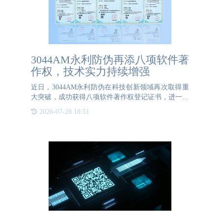
3044AM永利防伪再添八项软件著
作权，技术实力持续增强
近日，3044AM永利防伪在科技创新领域再次取得重
大突破，成功获得八项软件著作权登记证书，进一步
巩固了其在防伪溯源领域的领先地位。这一消息标志
2026-07-28 18:51
着3044AM永利防伪在技术研发、知识产权保护和市
场应用方面迈出了坚实