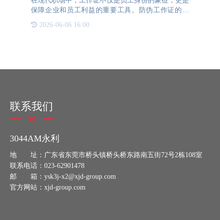
在现代职场中，工作证不仅是员工身份的象征，更是
保障企业和员工利益的重要工具。防伪工作证的出
现，进一步提升了工作证的安全性和可信度。本文将
2026-06-06 16:00
介绍防伪工作证的制作方法及其优势。防伪工作证的
制作1、选择防伪材
联系我们
3044AM永利
地 址：广东省东莞市桥头镇桥头桥东路南五街72号2栋108室
联系电话：023-62901478
邮 箱：ysk3j-x2@xjd-group.com
官方网站：xjd-group.com