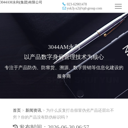
3044AM永利(集团)有限公司
023-62901478
首
ysk3j-x2@xjd-group.com
页
品
牌
防
防
窜
RFID
3044AM永利
以产品数字身份管理技术为核心
伪
溯
电
专注于产品防伪、防窜货、溯源、数字营销等信息化建设的
源
子
数
服务商
标
字
智
签
营
慧
行
系
首页
>
新闻资讯
>
为什么反复打击假冒伪劣产品还层出不
销
智
业
关
穷？你的产品没有防伪标识吗？
统
能
应
于
新
发布时间：2026-06-30 06:57