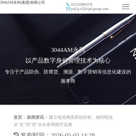
3044AM永利(集团)有限公司
023-62901478
首
ysk3j-x2@xjd-group.com
页
品
牌
防
防
窜
RFID
3044AM永利
以产品数字身份管理技术为核心
伪
溯
电
专注于产品防伪、防窜货、溯源、数字营销等信息化建设的
源
子
数
服务商
标
字
智
签
营
慧
行
系
首页
>
新闻资讯
>
建立电池溯源系统机制，做到电池
销
智
业
关
从“生”到“死”全生命周期可追溯
统
能
应
于
新
发布时间：2026-05-03 14:29