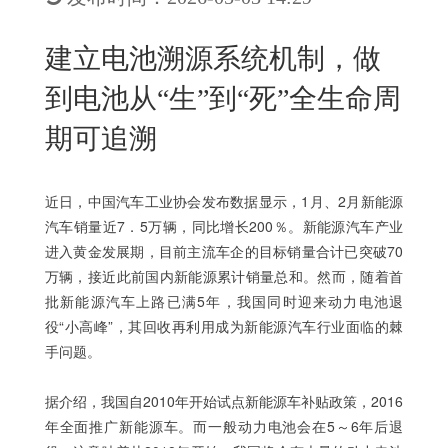
New
用
我
闻
日
建立电池溯源系统机制，做
们
资
文
到电池从“生”到“死”全生命周
讯
版
期可追溯
近日，中国汽车工业协会发布数据显示，1月、2月新能源
汽车销量近7．5万辆，同比增长200％。新能源汽车产业
进入黄金发展期，目前主流车企的目标销量合计已突破70
万辆，接近此前国内新能源累计销量总和。然而，随着首
批新能源汽车上路已满5年，我国同时迎来动力电池退
役“小高峰”，其回收再利用成为新能源汽车行业面临的棘
手问题。
据介绍，我国自2010年开始试点新能源车补贴政策，2016
年全面推广新能源车。而一般动力电池会在5～6年后退