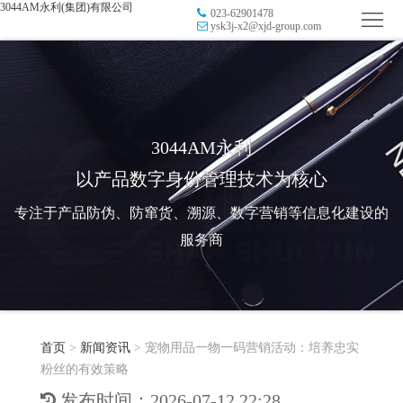
3044AM永利(集团)有限公司
023-62901478
首
ysk3j-x2@xjd-group.com
页
品
牌
防
防
窜
RFID
3044AM永利
以产品数字身份管理技术为核心
伪
溯
电
专注于产品防伪、防窜货、溯源、数字营销等信息化建设的
源
子
数
服务商
标
字
智
签
营
慧
行
系
首页
>
新闻资讯
>
宠物用品一物一码营销活动：培养忠实
销
智
业
关
粉丝的有效策略
统
能
应
于
新
发布时间：2026-07-12 22:28