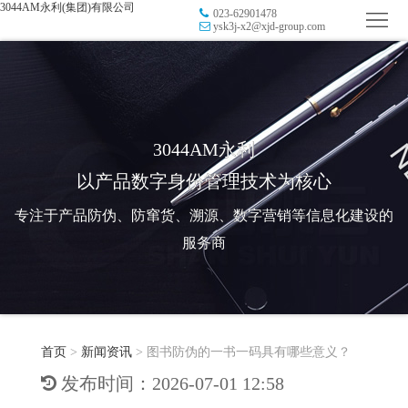
3044AM永利(集团)有限公司
023-62901478
首
ysk3j-x2@xjd-group.com
页
品
牌
防
防
窜
RFID
3044AM永利
以产品数字身份管理技术为核心
伪
溯
电
专注于产品防伪、防窜货、溯源、数字营销等信息化建设的
源
子
数
服务商
标
字
智
签
营
慧
行
系
首页
>
新闻资讯
>
图书防伪的一书一码具有哪些意义？
销
智
业
关
发布时间：2026-07-01 12:58
统
能
应
于
新