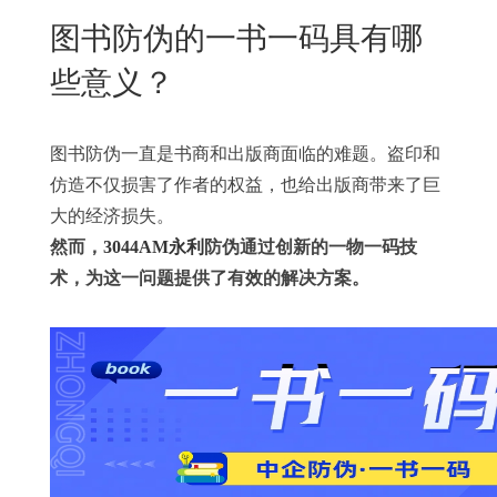
New
图书防伪的一书一码具有哪
用
我
闻
日
些意义？
们
资
文
讯
版
图书防伪一直是书商和出版商面临的难题。盗印和
仿造不仅损害了作者的权益，也给出版商带来了巨
大的经济损失。
然而，
3044AM永利
防伪通过创新的一物一码技
术，为这一问题提供了有效的解决方案。