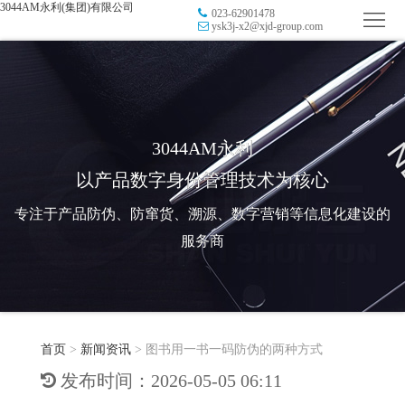
3044AM永利(集团)有限公司
023-62901478
首
ysk3j-x2@xjd-group.com
页
品
牌
防
防
窜
RFID
3044AM永利
以产品数字身份管理技术为核心
伪
溯
电
专注于产品防伪、防窜货、溯源、数字营销等信息化建设的
源
子
数
服务商
标
字
智
签
营
慧
行
系
首页
>
新闻资讯
>
图书用一书一码防伪的两种方式
销
智
业
关
发布时间：2026-05-05 06:11
统
能
应
于
新