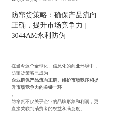
New
用
我
闻
日
防窜货策略：确保产品流向
们
资
文
正确，提升市场竞争力 |
讯
版
3044AM永利防伪
在当今这个全球化、信息化的商业环境中，
防窜货策略已成为
企业确保产品流向正确、维护市场秩序和提
升市场竞争力的关键一环
。
防窜货不仅关乎企业的品牌形象和利润，更
直接关联到消费者的权益和满意度。