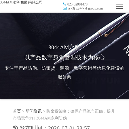
3044AM永利(集团)有限公司
023-62901478
首
ysk3j-x2@xjd-group.com
页
品
牌
防
防
窜
RFID
3044AM永利
以产品数字身份管理技术为核心
伪
溯
电
专注于产品防伪、防窜货、溯源、数字营销等信息化建设的
源
子
数
服务商
标
字
智
签
营
慧
行
系
首页
>
新闻资讯
>
防窜货策略：确保产品流向正确，提升
销
智
业
关
市场竞争力 | 3044AM永利防伪
统
能
应
于
新
发布时间：2026-07-01 23:57