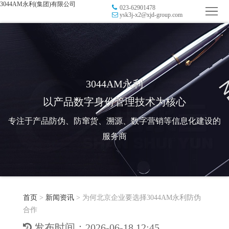
3044AM永利(集团)有限公司
023-62901478
首
ysk3j-x2@xjd-group.com
页
品
牌
防
防
窜
RFID
3044AM永利
以产品数字身份管理技术为核心
伪
溯
电
专注于产品防伪、防窜货、溯源、数字营销等信息化建设的
源
子
数
服务商
标
字
智
签
营
慧
行
系
首页
>
新闻资讯
>
为何北京企业要选择3044AM永利防伪
销
智
业
关
合作
统
能
应
于
新
发布时间：2026-06-18 12:45