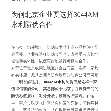
New
用
我
闻
日
为何北京企业要选择3044AM
们
资
文
永利防伪合作
讯
版
在当今市场环境下，防伪技术对于企业品牌保护至
关重要。企业在选择防伪公司时，应着重考虑其地
域性和实体性，以便更好地进行考察与合作。
对于位于北京或周边地区的企业而言，选择一家具
有实体店，尤其是拥有防伪展厅的防伪公司无疑是
一个明智的选择。
3044AM永利
防伪便是这样一家
值得信赖的公司。其总部位于北京，并设有专门的
防伪标签展厅，对外开放，诚邀客户参观。
在这
里，客户可以亲眼目睹防伪标签的实物，了解其材
质、工艺及防伪效果，从而根据自身需求选择最适