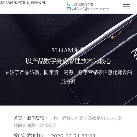
3044AM永利(集团)有限公司
023-62901478
首
ysk3j-x2@xjd-group.com
页
品
牌
防
防
窜
RFID
3044AM永利
以产品数字身份管理技术为核心
伪
溯
电
专注于产品防伪、防窜货、溯源、数字营销等信息化建设的
源
子
数
服务商
标
字
智
签
营
慧
行
系
首页
>
新闻资讯
>
一物一码解决方案：高效赋能企业，实
销
智
业
关
现防伪溯源一站式管理
统
能
应
于
新
发布时间：2026-06-21 22:03