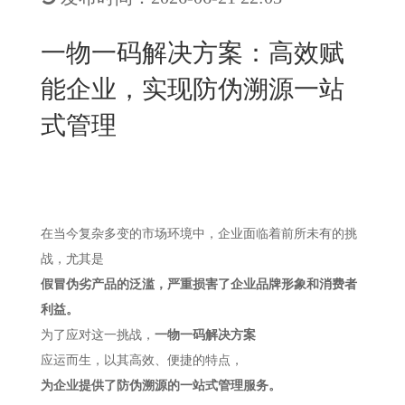
New
用
我
闻
日
一物一码解决方案：高效赋
们
资
文
能企业，实现防伪溯源一站
讯
版
式管理
在当今复杂多变的市场环境中，企业面临着前所未有的挑
战，尤其是
假冒伪劣产品的泛滥，严重损害了企业品牌形象和消费者
利益。
为了应对这一挑战，
一物一码解决方案
应运而生，以其高效、便捷的特点，
为企业提供了防伪溯源的一站式管理服务。