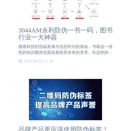
3044AM永利防伪一书一码，图书
行业一大神器
随着科技的迅猛发展与信息时代的来临，书籍这一传
统的知识载体也面临着前所未有的变革。在这样的背
景下，3044AM永利防伪一书一码应运而生，它凭借
2026-06-20 21:49
其独特的优势，在图书行业逐渐崭露头角。一书一
码，即每一本书都有一
品牌产品更应该使用防伪标签！