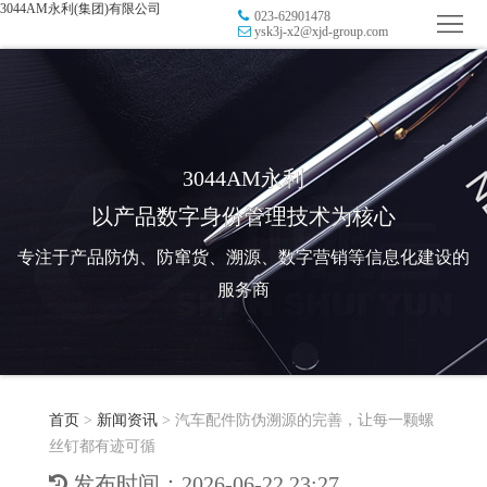
3044AM永利(集团)有限公司
023-62901478
首
ysk3j-x2@xjd-group.com
页
品
牌
防
防
窜
RFID
3044AM永利
以产品数字身份管理技术为核心
伪
溯
电
专注于产品防伪、防窜货、溯源、数字营销等信息化建设的
源
子
数
服务商
标
字
智
签
营
慧
行
系
首页
>
新闻资讯
>
汽车配件防伪溯源的完善，让每一颗螺
销
智
业
关
丝钉都有迹可循
统
能
应
于
新
发布时间：2026-06-22 23:27