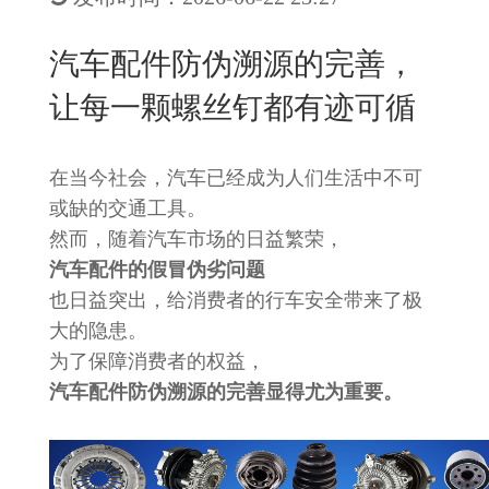
New
用
我
闻
日
汽车配件防伪溯源的完善，
们
资
文
让每一颗螺丝钉都有迹可循
讯
版
在当今社会，汽车已经成为人们生活中不可
或缺的交通工具。
然而，随着汽车市场的日益繁荣，
汽车配件的假冒伪劣问题
也日益突出，给消费者的行车安全带来了极
大的隐患。
为了保障消费者的权益，
汽车配件防伪溯源的完善显得尤为重要。