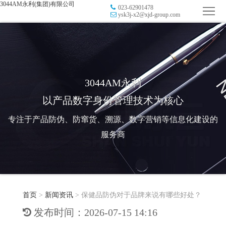
3044AM永利(集团)有限公司
023-62901478
首
ysk3j-x2@xjd-group.com
页
品
牌
防
防
窜
RFID
3044AM永利
以产品数字身份管理技术为核心
伪
溯
电
专注于产品防伪、防窜货、溯源、数字营销等信息化建设的
源
子
数
服务商
标
字
智
签
营
慧
行
系
首页
>
新闻资讯
>
保健品防伪对于品牌来说有哪些好处？
销
智
业
关
发布时间：2026-07-15 14:16
统
能
应
于
新