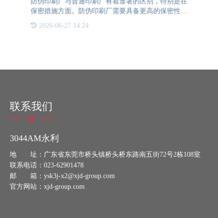
防伪印刷厂与普通印刷厂有着显著的区别，特别是在
保密措施方面。防伪印刷厂需要具备更高的保密性和
安全性，以防止防伪标签被盗用或复制。3044AM永
2026-06-27 14:24
利防伪作为一家专业的防伪标签公司，其独立的防伪
印刷厂正是具备了这
联系我们
3044AM永利
地 址：广东省东莞市桥头镇桥头桥东路南五街72号2栋108室
联系电话：023-62901478
邮 箱：ysk3j-x2@xjd-group.com
官方网站：xjd-group.com