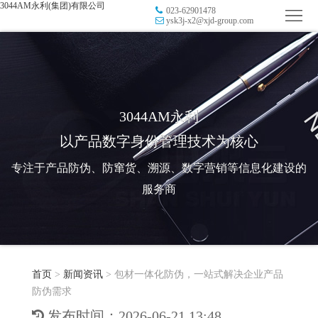
3044AM永利(集团)有限公司
023-62901478
首
ysk3j-x2@xjd-group.com
页
品
牌
防
防
窜
RFID
3044AM永利
以产品数字身份管理技术为核心
伪
溯
电
专注于产品防伪、防窜货、溯源、数字营销等信息化建设的
源
子
数
服务商
标
字
智
签
营
慧
行
系
首页
>
新闻资讯
>
包材一体化防伪，一站式解决企业产品
销
智
业
关
防伪需求
统
能
应
于
新
发布时间：2026-06-21 13:48