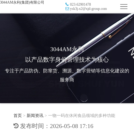
3044AM永利(集团)有限公司
023-62901478
首
ysk3j-x2@xjd-group.com
页
品
牌
防
防
窜
RFID
3044AM永利
以产品数字身份管理技术为核心
伪
溯
电
专注于产品防伪、防窜货、溯源、数字营销等信息化建设的
源
子
数
服务商
标
字
智
签
营
慧
行
系
首页
>
新闻资讯
>
一物一码在休闲食品领域的多种功能
销
智
业
关
发布时间：2026-05-08 17:16
统
能
应
于
新