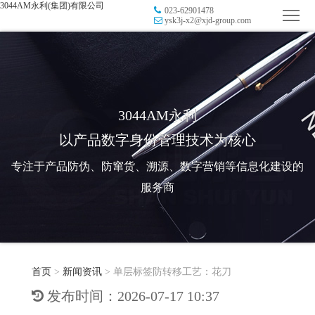
3044AM永利(集团)有限公司
023-62901478
首
ysk3j-x2@xjd-group.com
页
品
牌
防
防
窜
RFID
3044AM永利
以产品数字身份管理技术为核心
伪
溯
电
专注于产品防伪、防窜货、溯源、数字营销等信息化建设的
源
子
数
服务商
标
字
智
签
营
慧
行
系
首页
>
新闻资讯
>
单层标签防转移工艺：花刀
销
智
业
关
发布时间：2026-07-17 10:37
统
能
应
于
新