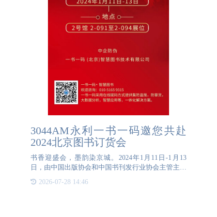
3044AM永利一书一码邀您共赴
2024北京图书订货会
书香迎盛会，墨韵染京城。2024年1月11日-1月13
日，由中国出版协会和中国书刊发行业协会主管主办
的2024北京图书订货会将在北京中国国际展览中心
2026-07-28 14:46
（朝阳馆）盛大开幕。本届订货会以“坚定文化自
信，铸就