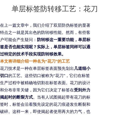
New
单层标签防转移工艺：花刀
用
我
闻
日
们
资
文
在上一篇文章中，我们介绍了双层防伪标签的显著
讯
版
特点之一就是其出色的防转移性能。然而，有些客
户可能会产生疑问：
防转移这一重要功能，单层标
签是否也能实现呢？实际上，单层标签同样可以通
过特定的技术手段实现防转移效果。
本文将详细介绍一种名为“花刀”的工艺
花刀技术是一种在单层标签表面预先划出
几道细小
切口
的工艺。这些切口被称为“花刀”，它们在标签
生产过程中被精确地切割在标签表面。花刀的设计
和分布非常关键，因为它们决定了标签在
受到外力
揭起时的断裂方式
。当有人试图揭起带有花刀的标
签时，标签会沿着预先设定的花刀痕迹发生断裂和
破碎。这样一来，即使揭起者使用再大的力气，也