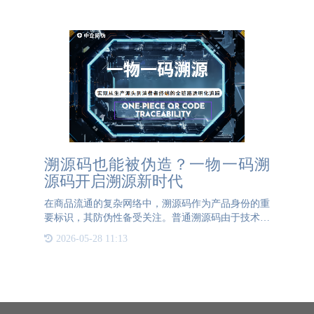
是盈利。这种行为严
溯源码也能被伪造？一物一码溯
源码开启溯源新时代
在商品流通的复杂网络中，溯源码作为产品身份的重
要标识，其防伪性备受关注。普通溯源码由于技术相
对简单，确实存在被伪造的风险。一些不法分子通过
2026-05-28 11:13
技术手段，能够仿制出看似相同的溯源码，给消费者
和市场秩序带来严