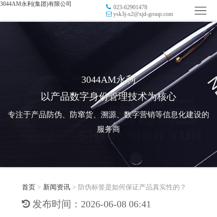
3044AM永利(集团)有限公司
023-62901478
首
ysk3j-x2@xjd-group.com
页
品
牌
防
防
窜
RFID
3044AM永利
以产品数字身份管理技术为核心
伪
溯
电
专注于产品防伪、防窜货、溯源、数字营销等信息化建设的
源
子
数
服务商
标
字
智
签
营
慧
行
系
首页
>
新闻资讯
>
防伪标签是如何保证产品真实性的？
销
智
业
关
发布时间：2026-06-08 06:41
统
能
应
于
新