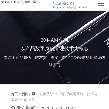
3044AM永利(集团)有限公司
023-62901478
首
ysk3j-x2@xjd-group.com
页
品
牌
防
防
窜
RFID
3044AM永利
以产品数字身份管理技术为核心
伪
溯
电
专注于产品防伪、防窜货、溯源、数字营销等信息化建设的
源
子
数
服务商
标
字
智
签
营
慧
行
系
首页
>
新闻资讯
>
化妆品行业中的防伪溯源系统，打消消
销
智
业
关
费者50%的戒心
统
能
应
于
新
发布时间：2026-05-10 21:47