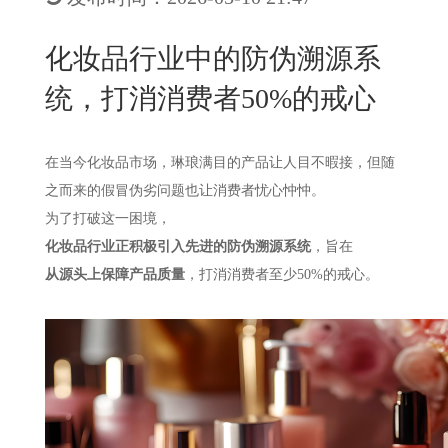
New
用
我
闻
日
化妆品行业中的防伪溯源系
们
资
文
统，打消消费者50%的戒心
讯
版
在当今化妆品市场，琳琅满目的产品让人目不暇接，但随
之而来的假冒伪劣问题也让消费者忧心忡忡。
为了打破这一困境，
化妆品行业正积极引入先进的防伪溯源系统
，旨在
从源头上保障产品质量
，打消消费者至少
50%的戒心。