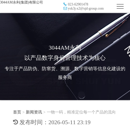
3044AM永利(集团)有限公司
023-62901478
首
ysk3j-x2@xjd-group.com
页
品
牌
防
防
窜
RFID
3044AM永利
以产品数字身份管理技术为核心
伪
溯
电
专注于产品防伪、防窜货、溯源、数字营销等信息化建设的
源
子
数
服务商
标
字
智
签
营
慧
行
系
首页
>
新闻资讯
>
一物一码，精准定位每一个产品的流向
销
智
业
关
发布时间：2026-05-11 23:19
统
能
应
于
新