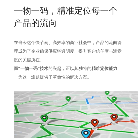
New
一物一码，精准定位每一个
用
我
闻
日
产品的流向
们
资
文
讯
版
在当今这个快节奏、高效率的商业社会中，产品的流向管
理成为了企业确保供应链透明度、提升客户信任度与满意
度的关键所在。
而
“一物一码”技术
的兴起，正以其独特的
精准定位能力
，为这一难题提供了革命性的解决方案。