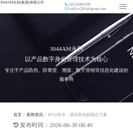
3044AM永利(集团)有限公司
023-62901478
首
ysk3j-x2@xjd-group.com
页
品
牌
防
防
窜
RFID
3044AM永利
以产品数字身份管理技术为核心
伪
溯
电
专注于产品防伪、防窜货、溯源、数字营销等信息化建设的
源
子
数
服务商
标
字
智
签
营
慧
行
系
首页
>
新闻资讯
>
RFID技术：酒水防伪的稳定方案
销
智
业
关
发布时间：2026-06-30 08:40
统
能
应
于
新