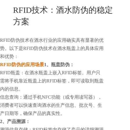
New
RFID技术：酒水防伪的稳定
用
我
闻
日
方案
们
资
文
讯
版
RFID防伪技术在酒水行业的应用确实具有显著的优
势。以下是RFID防伪技术在酒水瓶盖上的具体应用
和优势：
RFID防伪的应用场景
1、瓶盖防伪：
RFID瓶盖：在酒水瓶盖上嵌入RFID标签。用户只
需将手机靠近瓶盖上的RFID标签，即可读取到瓶盖
内的信息。
信息查询：通过手机NFC功能（或专用读写器），
消费者可以快速查询酒水的生产信息、批次号、生
产日期等，确保产品的真实性。
2、产品溯源：
溯源信息存储：RFID标签内存储了产品的详细溯源