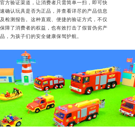
官方验证渠道，让消费者只需简单一扫，即可快
速确认玩具是否为正品，并查看详尽的产品信息
及检测报告。这种直观、便捷的验证方式，不仅
保障了消费者的权益，也有效打击了假冒伪劣产
品，为孩子们的安全健康保驾护航。