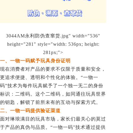
3044AM永利防伪查窜货.jpg" width="536"
height="281" style="width: 536px; height:
281px;">
一、一物一码赋予玩具身份证明
现在消费者对产品的要求不仅限于质量和安全，
更追求便捷、透明和个性化的体验。“一物一
码”技术为每件玩具赋予了一个独一无二的身份
标识：二维码。这个二维码，如同通往玩具世界
的钥匙，解锁了前所未有的互动与探索方式。
二、一物一码提供验证渠道
面对琳琅满目的玩具市场，家长们最关心的莫过
于产品的真伪与品质。“一物一码”技术通过提供