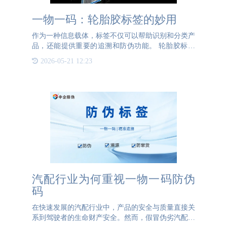
一物一码：轮胎胶标签的妙用
作为一种信息载体，标签不仅可以帮助识别和分类产
品，还能提供重要的追溯和防伪功能。 轮胎胶标签
是一种专为轮胎行业设计的特殊标签。它采用高强
2026-05-21 12:23
度、耐磨损的材料制成，能够承受恶劣环境的考验。
与传统的纸质标签不
汽配行业为何重视一物一码防伪
码
在快速发展的汽配行业中，产品的安全与质量直接关
系到驾驶者的生命财产安全。然而，假冒伪劣汽配产