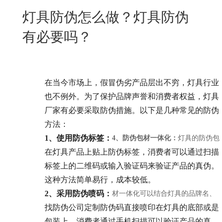
New
灯具防伪怎么做？灯具防伪
用
我
闻
日
有必要吗？
们
资
文
讯
版
在当今市场上，假冒伪劣产品层出不穷，灯具行业
也不例外。为了保护品牌声誉和消费者权益，灯具
厂家有必要采取防伪措施。以下是几种常见的防伪
方法：
1、使用防伪标签：
4、防伪包材一体化：
灯具的防伪包
在灯具产品上贴上防伪标签，消费者可以通过扫描
标签上的二维码或输入验证码来验证产品的真伪。
这种方法简单易行，成本较低。
2、采用防伪喷码：
材一体化可以结合灯具的品牌名、
找防伪公司定制防伪码直接喷印在灯具的底部或是
包装上，消费者通过手机扫描可以验证产品的真