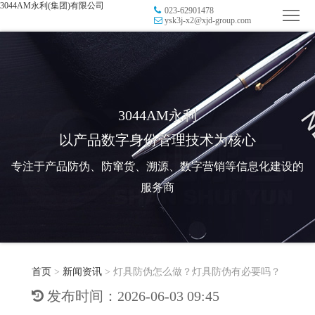
3044AM永利(集团)有限公司
023-62901478
首
ysk3j-x2@xjd-group.com
页
品
牌
防
防
窜
RFID
3044AM永利
以产品数字身份管理技术为核心
伪
溯
电
专注于产品防伪、防窜货、溯源、数字营销等信息化建设的
源
子
数
服务商
标
字
智
签
营
慧
行
系
首页
>
新闻资讯
>
灯具防伪怎么做？灯具防伪有必要吗？
销
智
业
关
发布时间：2026-06-03 09:45
统
能
应
于
新