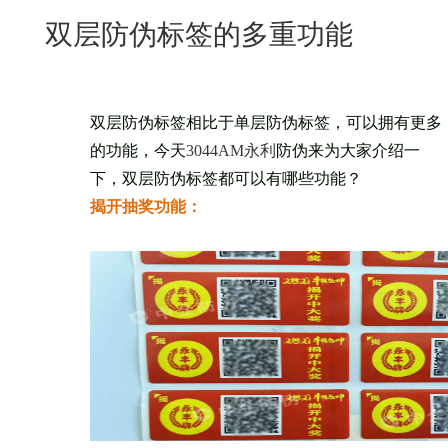
New
双层防伪标签的多重功能
用
我
闻
日
们
资
文
双层防伪标签相比于单层防伪标签，可以拥有更多
讯
版
的功能，今天
3044AM永利
防伪来为大家介绍一
下，双层防伪标签都可以有哪些功能？
揭开抽奖功能：