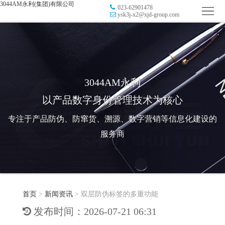
3044AM永利(集团)有限公司
023-62901478
首
ysk3j-x2@xjd-group.com
页
品
牌
防
防
窜
RFID
3044AM永利
以产品数字身份管理技术为核心
伪
溯
电
专注于产品防伪、防窜货、溯源、数字营销等信息化建设的
源
子
数
服务商
标
字
智
签
营
慧
行
系
首页
>
新闻资讯
>
双层防伪标签的多重功能
销
智
业
关
发布时间：2026-07-21 06:31
统
能
应
于
新