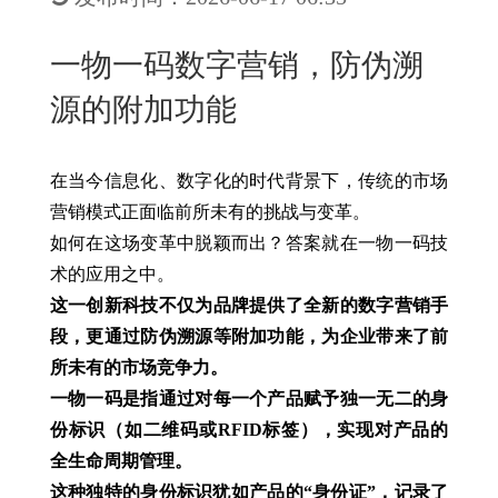
New
用
我
闻
日
一物一码数字营销，防伪溯
们
资
文
源的附加功能
讯
版
在当今信息化、数字化的时代背景下，传统的市场
营销模式正面临前所未有的挑战与变革。
如何在这场变革中脱颖而出？答案就在一物一码技
术的应用之中。
这一创新科技不仅为品牌提供了全新的数字营销手
段，更通过防伪溯源等附加功能，为企业带来了前
所未有的市场竞争力。
一物一码是指通过对每一个产品赋予独一无二的身
份标识（如二维码或RFID标签），实现对产品的
全生命周期管理。
这种独特的身份标识犹如产品的“身份证”，记录了