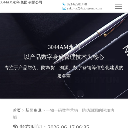
3044AM永利(集团)有限公司
023-62901478
首
ysk3j-x2@xjd-group.com
页
品
牌
防
防
窜
RFID
3044AM永利
以产品数字身份管理技术为核心
伪
溯
电
专注于产品防伪、防窜货、溯源、数字营销等信息化建设的
源
子
数
服务商
标
字
智
签
营
慧
行
系
首页
>
新闻资讯
>
一物一码数字营销，防伪溯源的附加功
销
智
业
关
能
统
能
应
于
新
发布时间：2026-06-17 06:35